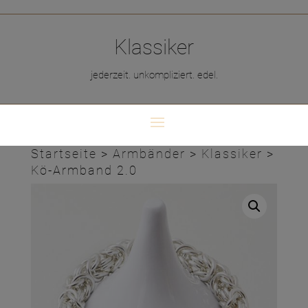
Klassiker
jederzeit. unkompliziert. edel.
Startseite
>
Armbänder
>
Klassiker
>
Kö-Armband 2.0