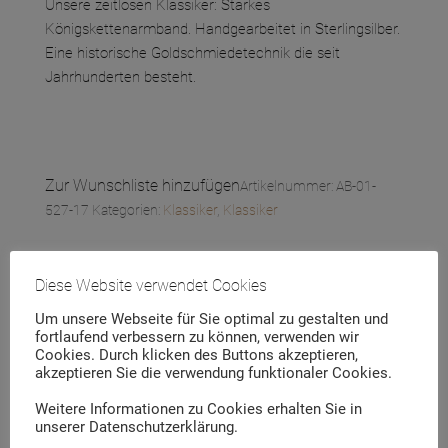
Unsere zeitlosen Klassiker: Starkes
Königskettenarmband. Handgearbeitet in Sterlingsilber.
Eine historische Goldschmiedetechnik die seit
Jahrhunderten besteht.
Zur Wunschliste hinzufügen
Artikelnummer:
AB-01-
527-17
Kategorien:
Klassiker
,
Klassiker
450,00
€
incl. MwSt.
Diese Website verwendet Cookies
Um unsere Webseite für Sie optimal zu gestalten und
Nur noch 1 vorrätig
fortlaufend verbessern zu können, verwenden wir
Kö-
Cookies. Durch klicken des Buttons akzeptieren,
IN DEN WARENKORB
akzeptieren Sie die verwendung funktionaler Cookies.
Armband
2.0
Weitere Informationen zu Cookies erhalten Sie in
Menge
unserer Datenschutzerklärung.