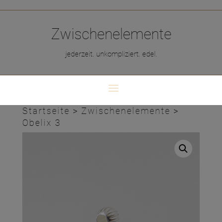
Zwischenelemente
jederzeit. unkompliziert. edel.
Startseite
>
Zwischenelemente
>
Obelix 3