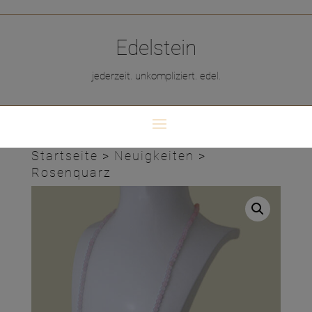
Edelstein
jederzeit. unkompliziert. edel.
Startseite
>
Neuigkeiten
>
Rosenquarz