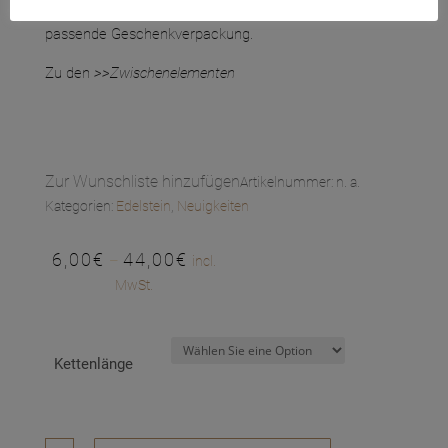
mit Rosenquarz sowie das Gummiband und eine
passende Geschenkverpackung.
Zu den
>>Zwischenelementen
Zur Wunschliste hinzufügen
Artikelnummer:
n. a.
Kategorien:
Edelstein
,
Neuigkeiten
6,00
€
44,00
€
–
incl.
MwSt.
Kettenlänge